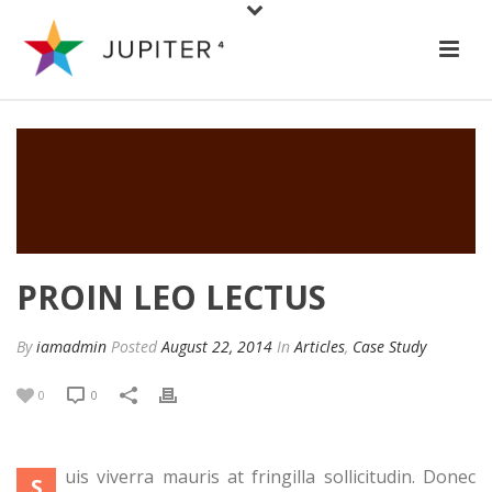
PROIN LEO LECTUS
By
iamadmin
Posted
August 22, 2014
In
Articles
,
Case Study
0
0
uis viverra mauris at fringilla sollicitudin. Donec
S